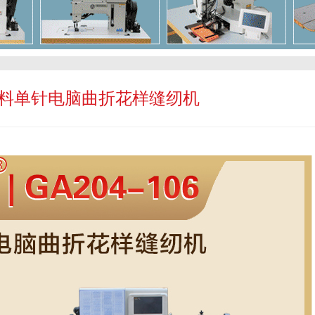
上下运料单针电脑曲折花样缝纫机