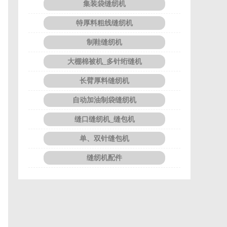
集装袋缝纫机
特厚料粗线缝纫机
制鞋缝纫机
大棚棉被机_多针绗缝机
长臂厚料缝纫机
自动加油制袋缝纫机
缝口缝纫机_缝包机
单、双针缝包机
缝纫机配件